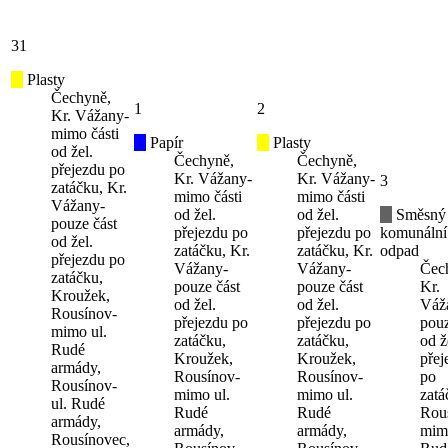
31
Plasty
Čechyně,
1
2
Kr. Vážany-
mimo části
Papír
Plasty
od žel.
Čechyně,
Čechyně,
přejezdu po
Kr. Vážany-
Kr. Vážany-
3
zatáčku, Kr.
mimo části
mimo části
Vážany-
od žel.
od žel.
Směsný
pouze část
přejezdu po
přejezdu po
komunální
od žel.
zatáčku, Kr.
zatáčku, Kr.
odpad
přejezdu po
Vážany-
Vážany-
Čec
zatáčku,
pouze část
pouze část
Kr.
Kroužek,
od žel.
od žel.
Váž
Rousínov-
přejezdu po
přejezdu po
pouz
mimo ul.
zatáčku,
zatáčku,
od ž
Rudé
Kroužek,
Kroužek,
přej
armády,
Rousínov-
Rousínov-
po
Rousínov-
mimo ul.
mimo ul.
zatá
ul. Rudé
Rudé
Rudé
Rou
armády,
armády,
armády,
mimo
Rousínovec,