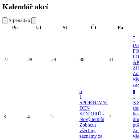
Kalendář akcí
Srpen
2026
Po
Út
St
Čt
Pá
1
1
I
FO
PO
27
28
29
30
31
A
Z
Zob
vš
zá
6
8
1
1
SPORTOVNÍ
XX
DEN
so
SENIORŮ -
ha
3
4
5
7
Nový termín
dru
Zobrazit
po
všechny
Zob
záznamy ze
vš