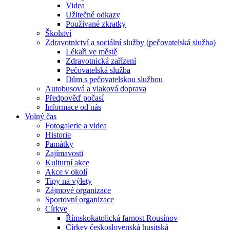
Videa
Užitečné odkazy
Používané zkratky
Školství
Zdravotnictví a sociální služby (pečovatelská služba)
Lékaři ve městě
Zdravotnická zařízení
Pečovatelská služba
Dům s pečovatelskou službou
Autobusová a vlaková doprava
Předpověď počasí
Informace od nás
Volný čas
Fotogalerie a videa
Historie
Památky
Zajímavosti
Kulturní akce
Akce v okolí
Tipy na výlety
Zájmové organizace
Sportovní organizace
Církve
Římskokatolická farnost Rousínov
Církev československá husitská