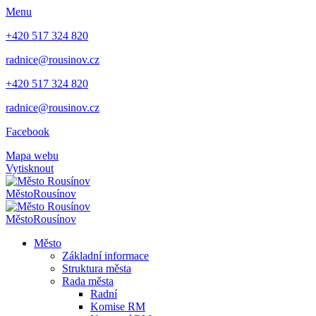
Menu
+420 517 324 820
radnice@rousinov.cz
+420 517 324 820
radnice@rousinov.cz
Facebook
Mapa webu
Vytisknout
Město
Rousínov
Město
Rousínov
Město
Základní informace
Struktura města
Rada města
Radní
Komise RM