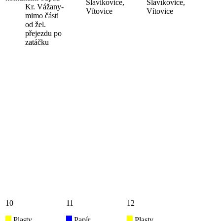
Slavíkovice,
Slavíkovice,
Kr. Vážany-
Vítovice
Vítovice
mimo části
od žel.
přejezdu po
zatáčku
10
11
12
Plasty
Papír
Plasty