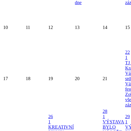
dne
zá
10
11
12
13
14
15
22
1
TJ
Kr
Vá
17
18
19
20
21
srd
Vá
fe
Zob
vš
zá
28
26
1
29
1
VÝSTAVA
1
KREATIVNÍ
BYLO
V