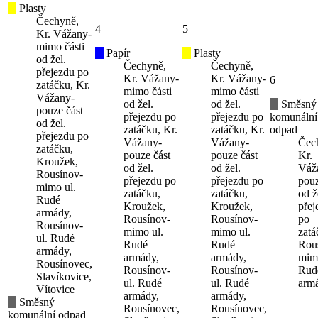
Plasty
Čechyně,
4
5
Kr. Vážany-
mimo části
Papír
Plasty
od žel.
Čechyně,
Čechyně,
přejezdu po
Kr. Vážany-
Kr. Vážany-
6
zatáčku, Kr.
mimo části
mimo části
Vážany-
od žel.
od žel.
Směsný
pouze část
přejezdu po
přejezdu po
komunální
od žel.
zatáčku, Kr.
zatáčku, Kr.
odpad
přejezdu po
Vážany-
Vážany-
Čec
zatáčku,
pouze část
pouze část
Kr.
Kroužek,
od žel.
od žel.
Váž
Rousínov-
přejezdu po
přejezdu po
pouz
mimo ul.
zatáčku,
zatáčku,
od ž
Rudé
Kroužek,
Kroužek,
přej
armády,
Rousínov-
Rousínov-
po
Rousínov-
mimo ul.
mimo ul.
zatá
ul. Rudé
Rudé
Rudé
Rou
armády,
armády,
armády,
mimo
Rousínovec,
Rousínov-
Rousínov-
Rud
Slavíkovice,
ul. Rudé
ul. Rudé
arm
Vítovice
armády,
armády,
Směsný
Rousínovec,
Rousínovec,
komunální odpad