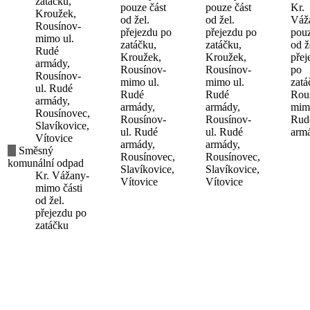
zatáčku,
pouze část
pouze část
Kr.
Kroužek,
od žel.
od žel.
Váž
Rousínov-
přejezdu po
přejezdu po
pouz
mimo ul.
zatáčku,
zatáčku,
od ž
Rudé
Kroužek,
Kroužek,
přej
armády,
Rousínov-
Rousínov-
po
Rousínov-
mimo ul.
mimo ul.
zatá
ul. Rudé
Rudé
Rudé
Rou
armády,
armády,
armády,
mimo
Rousínovec,
Rousínov-
Rousínov-
Rud
Slavíkovice,
ul. Rudé
ul. Rudé
arm
Vítovice
armády,
armády,
Směsný
Rousínovec,
Rousínovec,
komunální odpad
Slavíkovice,
Slavíkovice,
Kr. Vážany-
Vítovice
Vítovice
mimo části
od žel.
přejezdu po
zatáčku