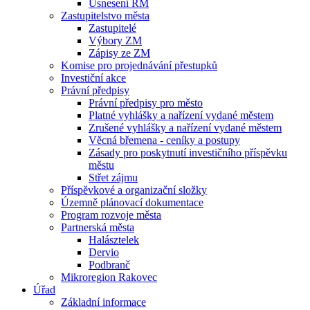
Usnesení RM
Zastupitelstvo města
Zastupitelé
Výbory ZM
Zápisy ze ZM
Komise pro projednávání přestupků
Investiční akce
Právní předpisy
Právní předpisy pro město
Platné vyhlášky a nařízení vydané městem
Zrušené vyhlášky a nařízení vydané městem
Věcná břemena - ceníky a postupy
Zásady pro poskytnutí investičního příspěvku
městu
Střet zájmu
Příspěvkové a organizační složky
Územně plánovací dokumentace
Program rozvoje města
Partnerská města
Halásztelek
Dervio
Podbranč
Mikroregion Rakovec
Úřad
Základní informace