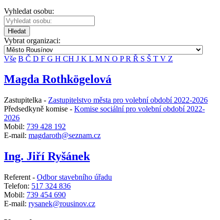
Vyhledat osobu:
Hledat
Vybrat organizaci:
Vše
B
Č
D
F
G
H
CH
J
K
L
M
N
O
P
R
Ř
S
Š
T
V
Z
Magda Rothkögelová
Zastupitelka -
Zastupitelstvo města pro volební období 2022-2026
Předsedkyně komise -
Komise sociální pro volební období 2022-
2026
Mobil:
739 428 192
E-mail:
magdaroth@seznam.cz
Ing. Jiří Ryšánek
Referent -
Odbor stavebního úřadu
Telefon:
517 324 836
Mobil:
739 454 690
E-mail:
rysanek@rousinov.cz