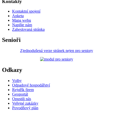
Kontakty
Kontaktní spojení
Anketa
Mapa webu
Napište nám
Zaheslovaná stránka
Senioři
Zjednodušená verze stránek nejen pro seniory
Odkazy
Volby
Odpadové hospodářství
Rejstřík firem
Geoportál
Opustili nás
Veřejné zakázky
Povodňový plán