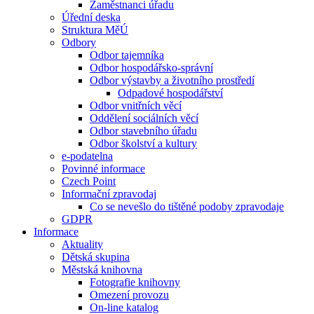
Zaměstnanci úřadu
Úřední deska
Struktura MěÚ
Odbory
Odbor tajemníka
Odbor hospodářsko-správní
Odbor výstavby a životního prostředí
Odpadové hospodářství
Odbor vnitřních věcí
Oddělení sociálních věcí
Odbor stavebního úřadu
Odbor školství a kultury
e-podatelna
Povinné informace
Czech Point
Informační zpravodaj
Co se nevešlo do tištěné podoby zpravodaje
GDPR
Informace
Aktuality
Dětská skupina
Městská knihovna
Fotografie knihovny
Omezení provozu
On-line katalog