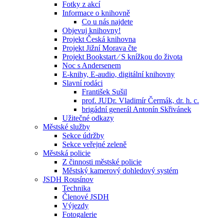
Fotky z akcí
Informace o knihovně
Co u nás najdete
Objevuj knihovny!
Projekt Česká knihovna
Projekt Jižní Morava čte
Projekt Bookstart ⁄ S knížkou do života
Noc s Andersenem
E-knihy, E-audio, digitální knihovny
Slavní rodáci
František Sušil
prof. JUDr. Vladimír Čermák, dr. h. c.
brigádní generál Antonín Skřivánek
Užitečné odkazy
Městské služby
Sekce údržby
Sekce veřejné zeleně
Městská policie
Z činnosti městské policie
Městský kamerový dohledový systém
JSDH Rousínov
Technika
Členové JSDH
Výjezdy
Fotogalerie