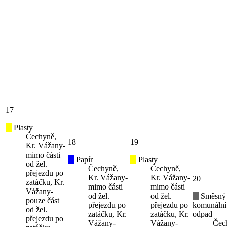
17
Plasty
Čechyně,
18
19
Kr. Vážany-
mimo části
Papír
Plasty
od žel.
Čechyně,
Čechyně,
přejezdu po
Kr. Vážany-
Kr. Vážany-
20
zatáčku, Kr.
mimo části
mimo části
Vážany-
od žel.
od žel.
Směsný
pouze část
přejezdu po
přejezdu po
komunální
od žel.
zatáčku, Kr.
zatáčku, Kr.
odpad
přejezdu po
Vážany-
Vážany-
Čec