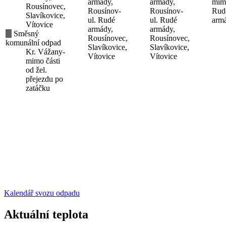
armády,
armády,
mimo
Rousínovec,
Rousínov-
Rousínov-
Rud
Slavíkovice,
ul. Rudé
ul. Rudé
arm
Vítovice
armády,
armády,
Směsný
Rousínovec,
Rousínovec,
komunální odpad
Slavíkovice,
Slavíkovice,
Kr. Vážany-
Vítovice
Vítovice
mimo části
od žel.
přejezdu po
zatáčku
Kalendář svozu odpadu
Aktuální teplota