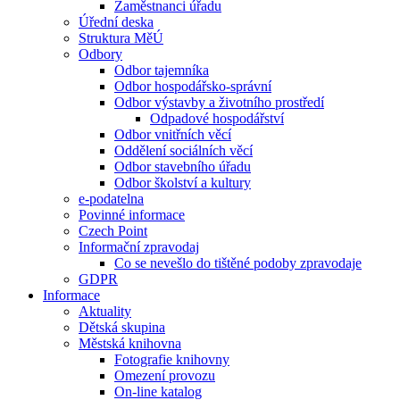
Zaměstnanci úřadu
Úřední deska
Struktura MěÚ
Odbory
Odbor tajemníka
Odbor hospodářsko-správní
Odbor výstavby a životního prostředí
Odpadové hospodářství
Odbor vnitřních věcí
Oddělení sociálních věcí
Odbor stavebního úřadu
Odbor školství a kultury
e-podatelna
Povinné informace
Czech Point
Informační zpravodaj
Co se nevešlo do tištěné podoby zpravodaje
GDPR
Informace
Aktuality
Dětská skupina
Městská knihovna
Fotografie knihovny
Omezení provozu
On-line katalog