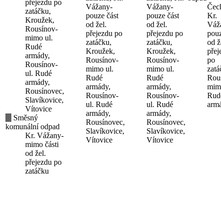
přejezdu po
Vážany-
Vážany-
Čec
zatáčku,
pouze část
pouze část
Kr.
Kroužek,
od žel.
od žel.
Váž
Rousínov-
přejezdu po
přejezdu po
pouz
mimo ul.
zatáčku,
zatáčku,
od ž
Rudé
Kroužek,
Kroužek,
přej
armády,
Rousínov-
Rousínov-
po
Rousínov-
mimo ul.
mimo ul.
zatá
ul. Rudé
Rudé
Rudé
Rou
armády,
armády,
armády,
mimo
Rousínovec,
Rousínov-
Rousínov-
Rud
Slavíkovice,
ul. Rudé
ul. Rudé
arm
Vítovice
armády,
armády,
Směsný
Rousínovec,
Rousínovec,
komunální odpad
Slavíkovice,
Slavíkovice,
Kr. Vážany-
Vítovice
Vítovice
mimo části
od žel.
přejezdu po
zatáčku