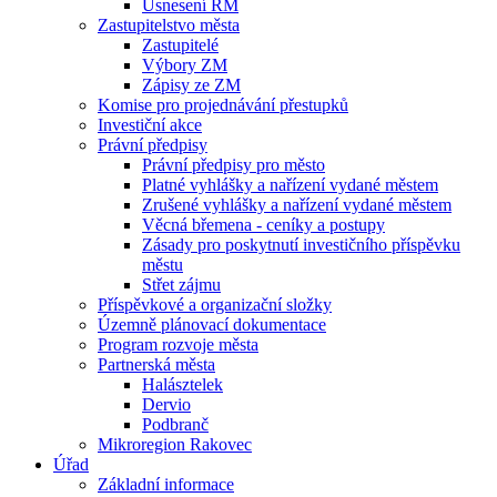
Usnesení RM
Zastupitelstvo města
Zastupitelé
Výbory ZM
Zápisy ze ZM
Komise pro projednávání přestupků
Investiční akce
Právní předpisy
Právní předpisy pro město
Platné vyhlášky a nařízení vydané městem
Zrušené vyhlášky a nařízení vydané městem
Věcná břemena - ceníky a postupy
Zásady pro poskytnutí investičního příspěvku
městu
Střet zájmu
Příspěvkové a organizační složky
Územně plánovací dokumentace
Program rozvoje města
Partnerská města
Halásztelek
Dervio
Podbranč
Mikroregion Rakovec
Úřad
Základní informace