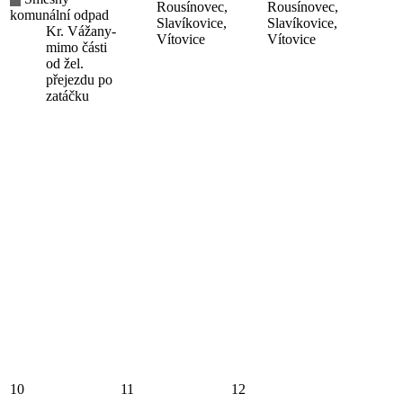
Rousínovec,
Rousínovec,
komunální odpad
Slavíkovice,
Slavíkovice,
Kr. Vážany-
Vítovice
Vítovice
mimo části
od žel.
přejezdu po
zatáčku
10
11
12