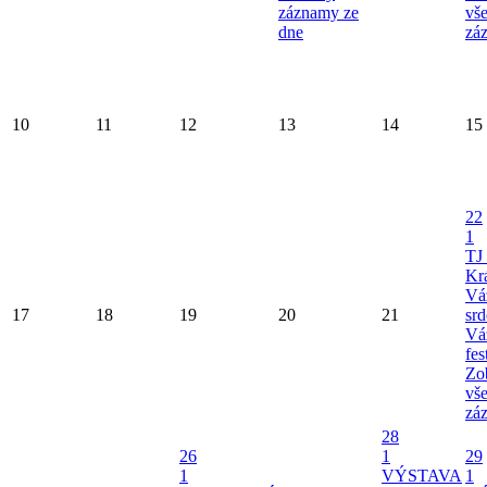
záznamy ze
vš
dne
zá
10
11
12
13
14
15
22
1
TJ
Kr
Vá
17
18
19
20
21
srd
Vá
fe
Zob
vš
zá
28
26
1
29
1
VÝSTAVA
1