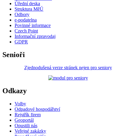
Úřední deska
Struktura MěÚ
Odbory
e-podatelna
Povinné informace
Czech Point
Informační zpravodaj
GDPR
Senioři
Zjednodušená verze stránek nejen pro seniory
Odkazy
Volby
Odpadové hospodářství
Rejstřík firem
Geoportál
Opustili nás
Veřejné zakázky