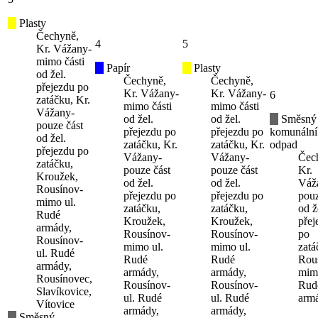
Plasty
Čechyně,
4
5
Kr. Vážany-
mimo části
Papír
Plasty
od žel.
Čechyně,
Čechyně,
přejezdu po
Kr. Vážany-
Kr. Vážany-
6
zatáčku, Kr.
mimo části
mimo části
Vážany-
od žel.
od žel.
Směsný
pouze část
přejezdu po
přejezdu po
komunální
od žel.
zatáčku, Kr.
zatáčku, Kr.
odpad
přejezdu po
Vážany-
Vážany-
Čec
zatáčku,
pouze část
pouze část
Kr.
Kroužek,
od žel.
od žel.
Váž
Rousínov-
přejezdu po
přejezdu po
pouz
mimo ul.
zatáčku,
zatáčku,
od ž
Rudé
Kroužek,
Kroužek,
přej
armády,
Rousínov-
Rousínov-
po
Rousínov-
mimo ul.
mimo ul.
zatá
ul. Rudé
Rudé
Rudé
Rou
armády,
armády,
armády,
mimo
Rousínovec,
Rousínov-
Rousínov-
Rud
Slavíkovice,
ul. Rudé
ul. Rudé
arm
Vítovice
armády,
armády,
Směsný