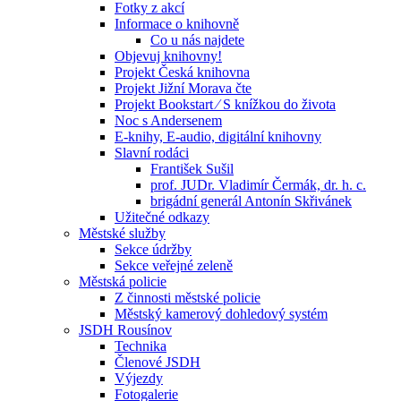
Fotky z akcí
Informace o knihovně
Co u nás najdete
Objevuj knihovny!
Projekt Česká knihovna
Projekt Jižní Morava čte
Projekt Bookstart ⁄ S knížkou do života
Noc s Andersenem
E-knihy, E-audio, digitální knihovny
Slavní rodáci
František Sušil
prof. JUDr. Vladimír Čermák, dr. h. c.
brigádní generál Antonín Skřivánek
Užitečné odkazy
Městské služby
Sekce údržby
Sekce veřejné zeleně
Městská policie
Z činnosti městské policie
Městský kamerový dohledový systém
JSDH Rousínov
Technika
Členové JSDH
Výjezdy
Fotogalerie