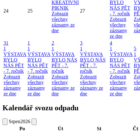
KREATIVNÍ
BYLO
V
PIKNIK
NÁS PĚT
B
24
25
27
Zobrazit
- 7. ročník
PĚT
všechny
Zobrazit
Zob
záznamy ze
všechny
vš
dne
záznamy
zá
ze dne
31
1
2
3
4
1
1
1
1
1
5
VÝSTAVA
VÝSTAVA
VÝSTAVA
VÝSTAVA
VÝSTAVA
1
BYLO
BYLO
BYLO NÁS
BYLO NÁS
BYLO
V
NÁS PĚT
NÁS PĚT
PĚT - 7.
PĚT - 7.
NÁS PĚT
B
- 7. ročník
- 7. ročník
ročník
ročník
- 7. ročník
PĚT
Zobrazit
Zobrazit
Zobrazit
Zobrazit
Zobrazit
Zob
všechny
všechny
všechny
všechny
všechny
vš
záznamy
záznamy
záznamy ze
záznamy ze
záznamy
zá
ze dne
ze dne
dne
dne
ze dne
Kalendář svozu odpadu
Srpen
2026
Po
Út
St
Čt