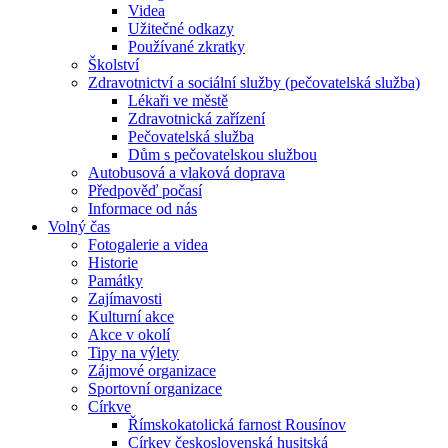
Videa
Užitečné odkazy
Používané zkratky
Školství
Zdravotnictví a sociální služby (pečovatelská služba)
Lékaři ve městě
Zdravotnická zařízení
Pečovatelská služba
Dům s pečovatelskou službou
Autobusová a vlaková doprava
Předpověď počasí
Informace od nás
Volný čas
Fotogalerie a videa
Historie
Památky
Zajímavosti
Kulturní akce
Akce v okolí
Tipy na výlety
Zájmové organizace
Sportovní organizace
Církve
Římskokatolická farnost Rousínov
Církev československá husitská