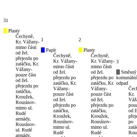
31
Plasty
Čechyně,
1
2
Kr. Vážany-
mimo části
Papír
Plasty
od žel.
Čechyně,
Čechyně,
přejezdu po
Kr. Vážany-
Kr. Vážany-
3
zatáčku, Kr.
mimo části
mimo části
Vážany-
od žel.
od žel.
Směsný
pouze část
přejezdu po
přejezdu po
komunální
od žel.
zatáčku, Kr.
zatáčku, Kr.
odpad
přejezdu po
Vážany-
Vážany-
Čec
zatáčku,
pouze část
pouze část
Kr.
Kroužek,
od žel.
od žel.
Váž
Rousínov-
přejezdu po
přejezdu po
pouz
mimo ul.
zatáčku,
zatáčku,
od ž
Rudé
Kroužek,
Kroužek,
přej
armády,
Rousínov-
Rousínov-
po
Rousínov-
mimo ul.
mimo ul.
zatá
ul. Rudé
Rudé
Rudé
Rou
armády,