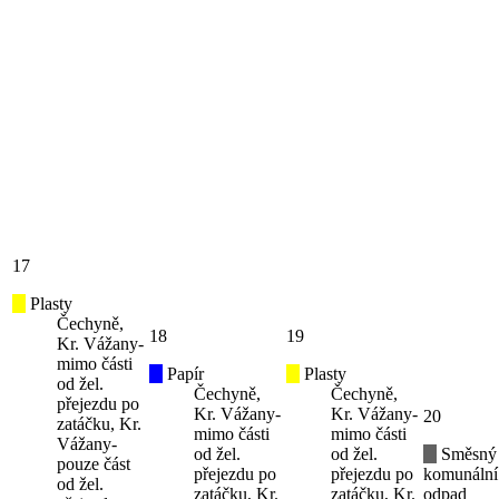
17
Plasty
Čechyně,
18
19
Kr. Vážany-
mimo části
Papír
Plasty
od žel.
Čechyně,
Čechyně,
přejezdu po
Kr. Vážany-
Kr. Vážany-
20
zatáčku, Kr.
mimo části
mimo části
Vážany-
od žel.
od žel.
Směsný
pouze část
přejezdu po
přejezdu po
komunální
od žel.
zatáčku, Kr.
zatáčku, Kr.
odpad