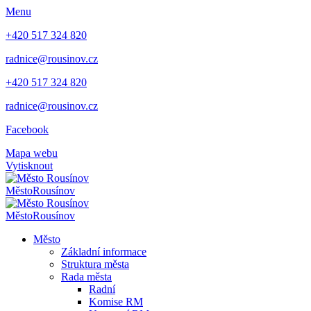
Menu
+420 517 324 820
radnice@rousinov.cz
+420 517 324 820
radnice@rousinov.cz
Facebook
Mapa webu
Vytisknout
Město
Rousínov
Město
Rousínov
Město
Základní informace
Struktura města
Rada města
Radní
Komise RM