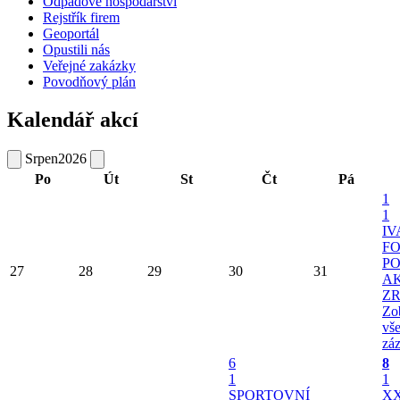
Odpadové hospodářství
Rejstřík firem
Geoportál
Opustili nás
Veřejné zakázky
Povodňový plán
Kalendář akcí
Srpen
2026
Po
Út
St
Čt
Pá
1
1
I
FO
PO
27
28
29
30
31
A
Z
Zob
vš
zá
6
8
1
1
SPORTOVNÍ
XX