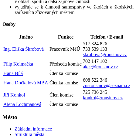
v oblasti sportu a další zájmové činnosti
vyjadřuje se k činnosti samosprávy ve školách a školských
zařízeních zřizovaných městem
Osoby
Jméno
Funkce
Telefon / E-mail
517 324 826
Ing. Eliška Škrobová
Pracovník MěÚ
733 539 133
skrobova@rousinov.cz
702 147 102
Filip Kolmačka
Předseda komise
akce@rousinov.cz
Hana Bílá
Členka komise
608 522 346
Hana Dočkalová MBA
Členka komise
zusrousinov@seznam.cz
725 736 245
Jiří Konkol
Člen komise
konkol@rousinov.cz
Alena Lochmanová
Členka komise
Město
Základní informace
Struktura města