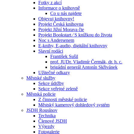
Fotky z akcí
Informace o knihovně
Co u nás najdete
Objevuj knihovny!
Projekt Česká knihovna
Projekt Jižní Morava čte
Projekt Bookstart ⁄ S knížkou do života
Noc s Andersenem
E-knihy, E-audio, digitální knihovny
Slavní rodáci
František Sušil
prof. JUDr. Vladimír Čermák, dr. h. c.
brigádní generál Antonín Skřivánek
Užitečné odkazy
Městské služby
Sekce údržby
Sekce veřejné zeleně
Městská policie
Z činnosti městské policie
Městský kamerový dohledový systém
JSDH Rousínov
Technika
Členové JSDH
Výjezdy
Fotogalerie