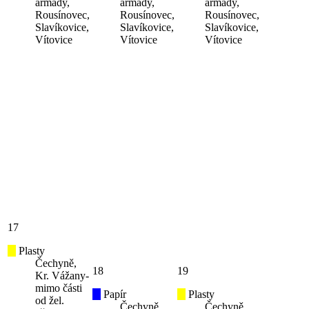
armády,
armády,
armády,
Rousínovec,
Rousínovec,
Rousínovec,
Slavíkovice,
Slavíkovice,
Slavíkovice,
Vítovice
Vítovice
Vítovice
17
Plasty
Čechyně,
18
19
Kr. Vážany-
mimo části
Papír
Plasty
od žel.
Čechyně,
Čechyně,