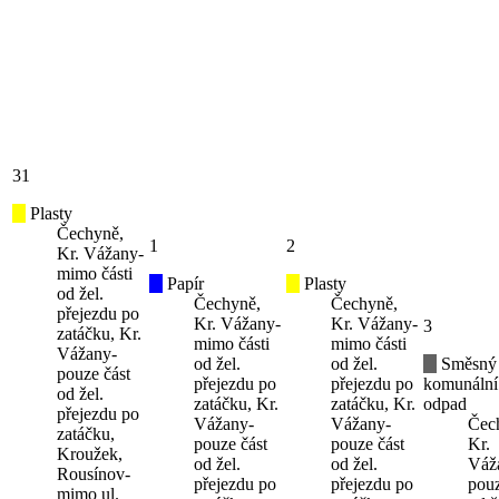
31
Plasty
Čechyně,
1
2
Kr. Vážany-
mimo části
Papír
Plasty
od žel.
Čechyně,
Čechyně,
přejezdu po
Kr. Vážany-
Kr. Vážany-
3
zatáčku, Kr.
mimo části
mimo části
Vážany-
od žel.
od žel.
Směsný
pouze část
přejezdu po
přejezdu po
komunální
od žel.
zatáčku, Kr.
zatáčku, Kr.
odpad
přejezdu po
Vážany-
Vážany-
Čec
zatáčku,
pouze část
pouze část
Kr.
Kroužek,
od žel.
od žel.
Váž
Rousínov-
přejezdu po
přejezdu po
pouz
mimo ul.