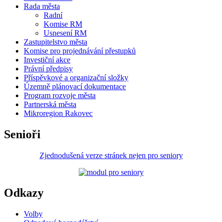
Rada města
Radní
Komise RM
Usnesení RM
Zastupitelstvo města
Komise pro projednávání přestupků
Investiční akce
Právní předpisy
Příspěvkové a organizační složky
Územně plánovací dokumentace
Program rozvoje města
Partnerská města
Mikroregion Rakovec
Senioři
Zjednodušená verze stránek nejen pro seniory
Odkazy
Volby