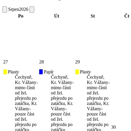
Srpen
2026
Po
Út
St
Čt
27
28
29
Plasty
Papír
Plasty
Čechyně,
Čechyně,
Čechyně,
Kr. Vážany-
Kr. Vážany-
Kr. Vážany-
mimo části
mimo části
mimo části
od žel.
od žel.
od žel.
přejezdu po
přejezdu po
přejezdu po
zatáčku, Kr.
zatáčku, Kr.
zatáčku, Kr.
Vážany-
Vážany-
Vážany-
pouze část
pouze část
pouze část
od žel.
od žel.
od žel.
přejezdu po
přejezdu po
přejezdu po
30
zatáčku,
zatáčku,
zatáčku,