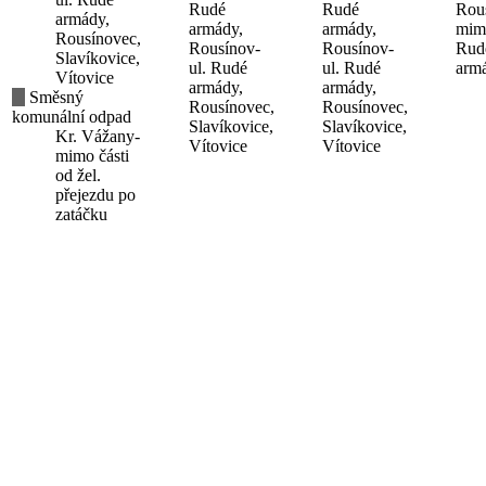
Rudé
Rudé
Rou
armády,
armády,
armády,
mimo
Rousínovec,
Rousínov-
Rousínov-
Rud
Slavíkovice,
ul. Rudé
ul. Rudé
arm
Vítovice
armády,
armády,
Směsný
Rousínovec,
Rousínovec,
komunální odpad
Slavíkovice,
Slavíkovice,
Kr. Vážany-
Vítovice
Vítovice
mimo části
od žel.
přejezdu po
zatáčku