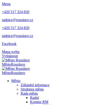
Menu
+420 517 324 820
radnice@rousinov.cz
+420 517 324 820
radnice@rousinov.cz
Facebook
Mapa webu
Vytisknout
Město
Rousínov
Město
Rousínov
Město
Základní informace
Struktura města
Rada města
Radní
Komise RM