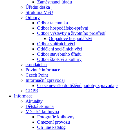
Zaměstnanci úřadu
Úřední deska
Struktura MěÚ
Odbory
Odbor tajemníka
Odbor hospodářsko-správní
Odbor výstavby a životního prostředí
Odpadové hospodářství
Odbor vnitřních věcí
Oddělení sociálních věcí
Odbor stavebního úřadu
Odbor školství a kultury
e-podatelna
Povinné informace
Czech Point
Informační zpravodaj
Co se nevešlo do tištěné podoby zpravodaje
GDPR
Informace
Aktuality
Dětská skupina
Městská knihovna
Fotografie knihovny
Omezení provozu
On-line katalog