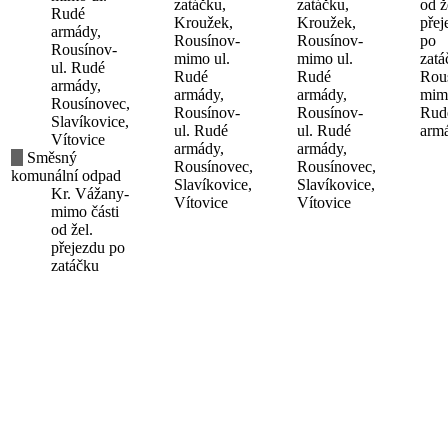
zatáčku,
zatáčku,
od ž
Rudé
Kroužek,
Kroužek,
přej
armády,
Rousínov-
Rousínov-
po
Rousínov-
mimo ul.
mimo ul.
zatá
ul. Rudé
Rudé
Rudé
Rou
armády,
armády,
armády,
mimo
Rousínovec,
Rousínov-
Rousínov-
Rud
Slavíkovice,
ul. Rudé
ul. Rudé
arm
Vítovice
armády,
armády,
Směsný
Rousínovec,
Rousínovec,
komunální odpad
Slavíkovice,
Slavíkovice,
Kr. Vážany-
Vítovice
Vítovice
mimo části
od žel.
přejezdu po
zatáčku