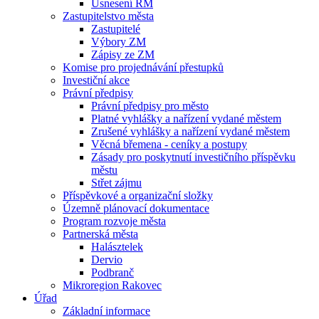
Usnesení RM
Zastupitelstvo města
Zastupitelé
Výbory ZM
Zápisy ze ZM
Komise pro projednávání přestupků
Investiční akce
Právní předpisy
Právní předpisy pro město
Platné vyhlášky a nařízení vydané městem
Zrušené vyhlášky a nařízení vydané městem
Věcná břemena - ceníky a postupy
Zásady pro poskytnutí investičního příspěvku
městu
Střet zájmu
Příspěvkové a organizační složky
Územně plánovací dokumentace
Program rozvoje města
Partnerská města
Halásztelek
Dervio
Podbranč
Mikroregion Rakovec
Úřad
Základní informace