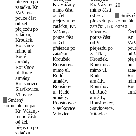
přejezdu po
Kr. Vážany-
Kr. Vážany-
20
zatáčku, Kr.
mimo části
mimo části
Vážany-
od žel.
od žel.
Směsný
pouze část
přejezdu po
přejezdu po
komunální
od žel.
zatáčku, Kr.
zatáčku, Kr.
odpad
přejezdu po
Vážany-
Vážany-
Čec
zatáčku,
pouze část
pouze část
Kr.
Kroužek,
od žel.
od žel.
Váž
Rousínov-
přejezdu po
přejezdu po
pouz
mimo ul.
zatáčku,
zatáčku,
od ž
Rudé
Kroužek,
Kroužek,
přej
armády,
Rousínov-
Rousínov-
po
Rousínov-
mimo ul.
mimo ul.
zatá
ul. Rudé
Rudé
Rudé
Rou
armády,
armády,
armády,
mimo
Rousínovec,
Rousínov-
Rousínov-
Rud
Slavíkovice,
ul. Rudé
ul. Rudé
arm
Vítovice
armády,
armády,
Směsný
Rousínovec,
Rousínovec,
komunální odpad
Slavíkovice,
Slavíkovice,
Kr. Vážany-
Vítovice
Vítovice
mimo části
od žel.
přejezdu po
zatáčku