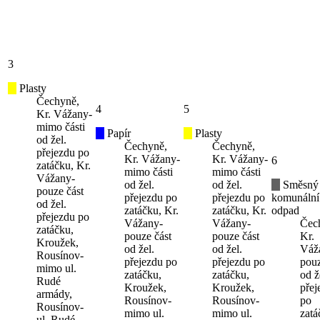
3
Plasty
Čechyně,
4
5
Kr. Vážany-
mimo části
Papír
Plasty
od žel.
Čechyně,
Čechyně,
přejezdu po
Kr. Vážany-
Kr. Vážany-
6
zatáčku, Kr.
mimo části
mimo části
Vážany-
od žel.
od žel.
Směsný
pouze část
přejezdu po
přejezdu po
komunální
od žel.
zatáčku, Kr.
zatáčku, Kr.
odpad
přejezdu po
Vážany-
Vážany-
Čec
zatáčku,
pouze část
pouze část
Kr.
Kroužek,
od žel.
od žel.
Váž
Rousínov-
přejezdu po
přejezdu po
pouz
mimo ul.
zatáčku,
zatáčku,
od ž
Rudé
Kroužek,
Kroužek,
přej
armády,
Rousínov-
Rousínov-
po
Rousínov-
mimo ul.
mimo ul.
zatá
ul. Rudé