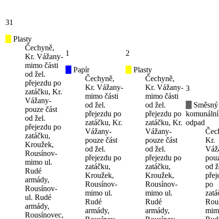
31
Plasty
Čechyně,
1
2
Kr. Vážany-
mimo části
Papír
Plasty
od žel.
Čechyně,
Čechyně,
přejezdu po
Kr. Vážany-
Kr. Vážany-
3
zatáčku, Kr.
mimo části
mimo části
Vážany-
od žel.
od žel.
Směsný
pouze část
přejezdu po
přejezdu po
komunální
od žel.
zatáčku, Kr.
zatáčku, Kr.
odpad
přejezdu po
Vážany-
Vážany-
Čec
zatáčku,
pouze část
pouze část
Kr.
Kroužek,
od žel.
od žel.
Váž
Rousínov-
přejezdu po
přejezdu po
pouz
mimo ul.
zatáčku,
zatáčku,
od ž
Rudé
Kroužek,
Kroužek,
přej
armády,
Rousínov-
Rousínov-
po
Rousínov-
mimo ul.
mimo ul.
zatá
ul. Rudé
Rudé
Rudé
Rou
armády,
armády,
armády,
mimo
Rousínovec,