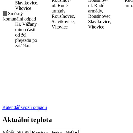
Rousínov-
Rousínov-
Rud
Slavíkovice,
ul. Rudé
ul. Rudé
arm
Vítovice
armády,
armády,
Směsný
Rousínovec,
Rousínovec,
komunální odpad
Slavíkovice,
Slavíkovice,
Kr. Vážany-
Vítovice
Vítovice
mimo části
od žel.
přejezdu po
zatáčku
Kalendář svozu odpadu
Aktuální teplota
Výběr lokality