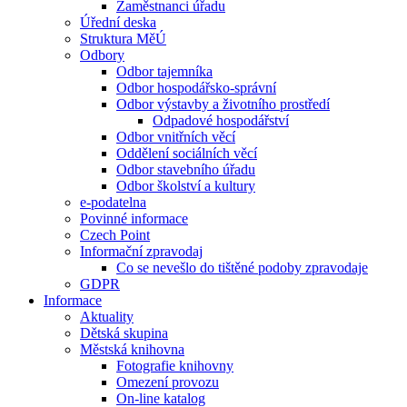
Zaměstnanci úřadu
Úřední deska
Struktura MěÚ
Odbory
Odbor tajemníka
Odbor hospodářsko-správní
Odbor výstavby a životního prostředí
Odpadové hospodářství
Odbor vnitřních věcí
Oddělení sociálních věcí
Odbor stavebního úřadu
Odbor školství a kultury
e-podatelna
Povinné informace
Czech Point
Informační zpravodaj
Co se nevešlo do tištěné podoby zpravodaje
GDPR
Informace
Aktuality
Dětská skupina
Městská knihovna
Fotografie knihovny
Omezení provozu
On-line katalog