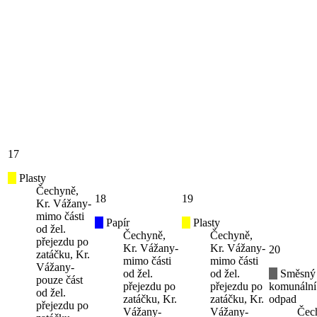
17
Plasty
Čechyně,
18
19
Kr. Vážany-
mimo části
Papír
Plasty
od žel.
Čechyně,
Čechyně,
přejezdu po
Kr. Vážany-
Kr. Vážany-
20
zatáčku, Kr.
mimo části
mimo části
Vážany-
od žel.
od žel.
Směsný
pouze část
přejezdu po
přejezdu po
komunální
od žel.
zatáčku, Kr.
zatáčku, Kr.
odpad
přejezdu po
Vážany-
Vážany-
Čec