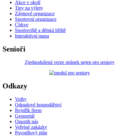
Akce v okolí
Tipy na výlety
Zájmové organizace
Sportovní organizace
Církve
Sportoviště a dětská hřiště
Interaktivní mapa
Senioři
Zjednodušená verze stránek nejen pro seniory
Odkazy
Volby
Odpadové hospodářství
Rejstřík firem
Geoportál
Opustili nás
Veřejné zakázky
Povodňový plán