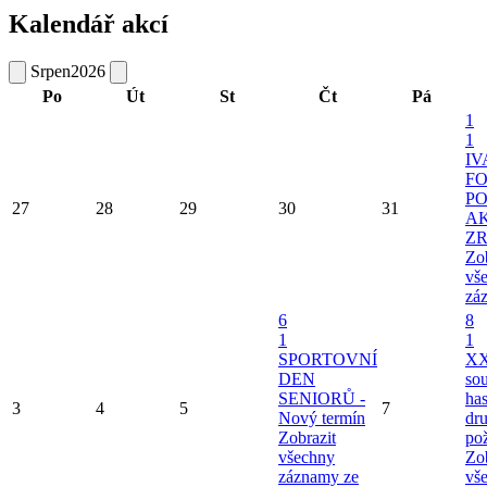
Kalendář akcí
Srpen
2026
Po
Út
St
Čt
Pá
1
1
I
FO
PO
27
28
29
30
31
A
Z
Zob
vš
zá
6
8
1
1
SPORTOVNÍ
XX
DEN
so
SENIORŮ -
ha
3
4
5
7
Nový termín
dru
Zobrazit
po
všechny
Zob
záznamy ze
vš