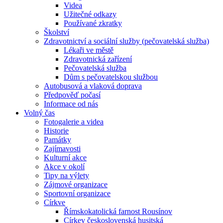
Videa
Užitečné odkazy
Používané zkratky
Školství
Zdravotnictví a sociální služby (pečovatelská služba)
Lékaři ve městě
Zdravotnická zařízení
Pečovatelská služba
Dům s pečovatelskou službou
Autobusová a vlaková doprava
Předpověď počasí
Informace od nás
Volný čas
Fotogalerie a videa
Historie
Památky
Zajímavosti
Kulturní akce
Akce v okolí
Tipy na výlety
Zájmové organizace
Sportovní organizace
Církve
Římskokatolická farnost Rousínov
Církev československá husitská