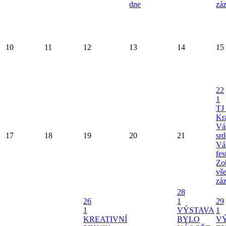
dne
zá
10
11
12
13
14
15
22
1
TJ
Kr
Vá
17
18
19
20
21
srd
Vá
fe
Zob
vš
zá
28
26
1
29
1
VÝSTAVA
1
KREATIVNÍ
BYLO
V