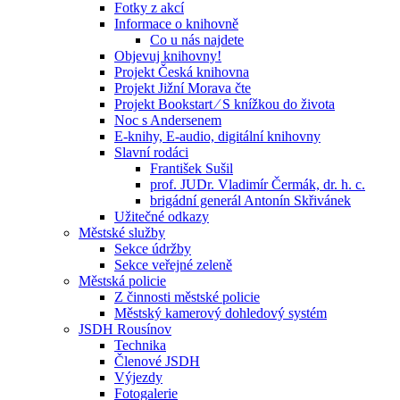
Fotky z akcí
Informace o knihovně
Co u nás najdete
Objevuj knihovny!
Projekt Česká knihovna
Projekt Jižní Morava čte
Projekt Bookstart ⁄ S knížkou do života
Noc s Andersenem
E-knihy, E-audio, digitální knihovny
Slavní rodáci
František Sušil
prof. JUDr. Vladimír Čermák, dr. h. c.
brigádní generál Antonín Skřivánek
Užitečné odkazy
Městské služby
Sekce údržby
Sekce veřejné zeleně
Městská policie
Z činnosti městské policie
Městský kamerový dohledový systém
JSDH Rousínov
Technika
Členové JSDH
Výjezdy
Fotogalerie