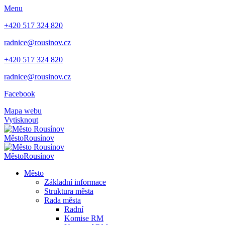
Menu
+420 517 324 820
radnice@rousinov.cz
+420 517 324 820
radnice@rousinov.cz
Facebook
Mapa webu
Vytisknout
Město
Rousínov
Město
Rousínov
Město
Základní informace
Struktura města
Rada města
Radní
Komise RM