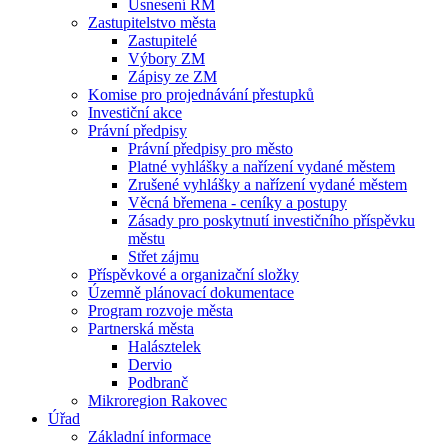
Usnesení RM
Zastupitelstvo města
Zastupitelé
Výbory ZM
Zápisy ze ZM
Komise pro projednávání přestupků
Investiční akce
Právní předpisy
Právní předpisy pro město
Platné vyhlášky a nařízení vydané městem
Zrušené vyhlášky a nařízení vydané městem
Věcná břemena - ceníky a postupy
Zásady pro poskytnutí investičního příspěvku
městu
Střet zájmu
Příspěvkové a organizační složky
Územně plánovací dokumentace
Program rozvoje města
Partnerská města
Halásztelek
Dervio
Podbranč
Mikroregion Rakovec
Úřad
Základní informace