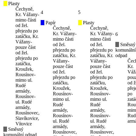
Plasty
Čechyně,
4
5
Kr. Vážany-
mimo části
Papír
Plasty
od žel.
Čechyně,
Čechyně,
přejezdu po
Kr. Vážany-
Kr. Vážany-
6
zatáčku, Kr.
mimo části
mimo části
Vážany-
od žel.
od žel.
Směsný
pouze část
přejezdu po
přejezdu po
komunální
od žel.
zatáčku, Kr.
zatáčku, Kr.
odpad
přejezdu po
Vážany-
Vážany-
Čec
zatáčku,
pouze část
pouze část
Kr.
Kroužek,
od žel.
od žel.
Váž
Rousínov-
přejezdu po
přejezdu po
pouz
mimo ul.
zatáčku,
zatáčku,
od ž
Rudé
Kroužek,
Kroužek,
přej
armády,
Rousínov-
Rousínov-
po
Rousínov-
mimo ul.
mimo ul.
zatá
ul. Rudé
Rudé
Rudé
Rou
armády,
armády,
armády,
mimo
Rousínovec,
Rousínov-
Rousínov-
Rud
Slavíkovice,
ul. Rudé
ul. Rudé
arm
Vítovice
armády,
armády,
Směsný
Rousínovec,
Rousínovec,
komunální odpad