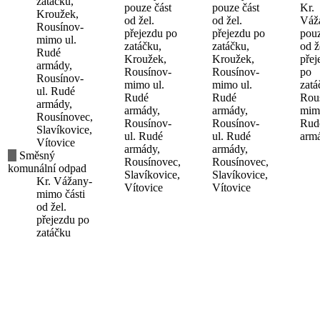
zatáčku,
pouze část
pouze část
Kr.
Kroužek,
od žel.
od žel.
Váž
Rousínov-
přejezdu po
přejezdu po
pouz
mimo ul.
zatáčku,
zatáčku,
od ž
Rudé
Kroužek,
Kroužek,
přej
armády,
Rousínov-
Rousínov-
po
Rousínov-
mimo ul.
mimo ul.
zatá
ul. Rudé
Rudé
Rudé
Rou
armády,
armády,
armády,
mimo
Rousínovec,
Rousínov-
Rousínov-
Rud
Slavíkovice,
ul. Rudé
ul. Rudé
arm
Vítovice
armády,
armády,
Směsný
Rousínovec,
Rousínovec,
komunální odpad
Slavíkovice,
Slavíkovice,
Kr. Vážany-
Vítovice
Vítovice
mimo části
od žel.
přejezdu po
zatáčku