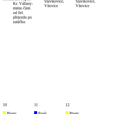
Slavíkovice,
Slavíkovice,
Kr. Vážany-
Vítovice
Vítovice
mimo části
od žel.
přejezdu po
zatáčku
10
11
12
Plasty
Papír
Plasty