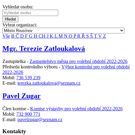
Vyhledat osobu:
Hledat
Vybrat organizaci:
Vše
B
Č
D
F
G
H
CH
J
K
L
M
N
O
P
R
Ř
S
Š
T
V
Z
Mgr. Terezie Zatloukalová
Zastupitelka -
Zastupitelstvo města pro volební období 2022-2026
Předseda kontrolního výboru -
Výbor kontrolní pro volební období
2022-2026
Mobil:
736 539 239
E-mail:
terezka.zatloukalova@seznam.cz
Pavel Zugar
Člen komise -
Komise výstavby pro volební období 2022-2026
Mobil:
732 900 771
E-mail:
pavelzugar@seznam.cz
Kontakty