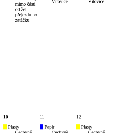
Vítovice
Vítovice
mimo části
od žel.
přejezdu po
zatáčku
10
11
12
Plasty
Papír
Plasty
Čechyně,
Čechyně,
Čechyně,