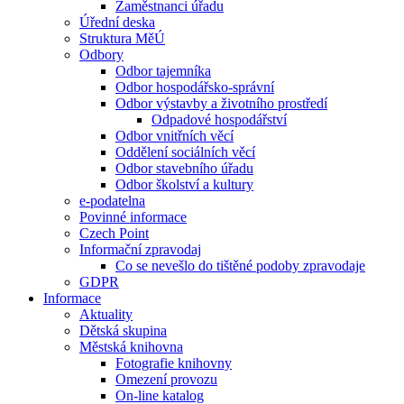
Zaměstnanci úřadu
Úřední deska
Struktura MěÚ
Odbory
Odbor tajemníka
Odbor hospodářsko-správní
Odbor výstavby a životního prostředí
Odpadové hospodářství
Odbor vnitřních věcí
Oddělení sociálních věcí
Odbor stavebního úřadu
Odbor školství a kultury
e-podatelna
Povinné informace
Czech Point
Informační zpravodaj
Co se nevešlo do tištěné podoby zpravodaje
GDPR
Informace
Aktuality
Dětská skupina
Městská knihovna
Fotografie knihovny
Omezení provozu
On-line katalog