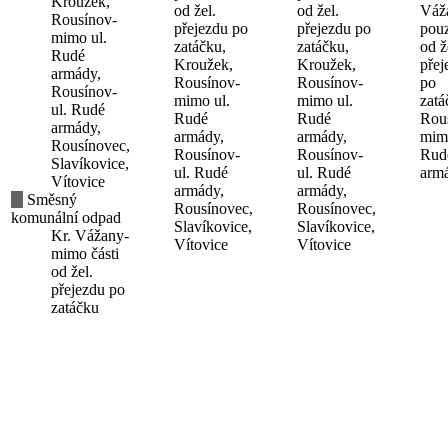
Kroužek,
od žel.
od žel.
Váž
Rousínov-
přejezdu po
přejezdu po
pouz
mimo ul.
zatáčku,
zatáčku,
od ž
Rudé
Kroužek,
Kroužek,
přej
armády,
Rousínov-
Rousínov-
po
Rousínov-
mimo ul.
mimo ul.
zatá
ul. Rudé
Rudé
Rudé
Rou
armády,
armády,
armády,
mimo
Rousínovec,
Rousínov-
Rousínov-
Rud
Slavíkovice,
ul. Rudé
ul. Rudé
arm
Vítovice
armády,
armády,
Směsný
Rousínovec,
Rousínovec,
komunální odpad
Slavíkovice,
Slavíkovice,
Kr. Vážany-
Vítovice
Vítovice
mimo části
od žel.
přejezdu po
zatáčku