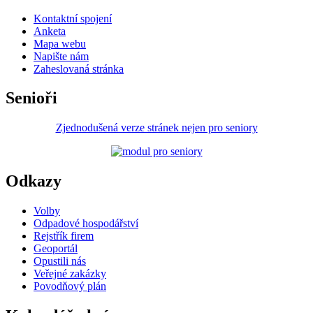
Kontaktní spojení
Anketa
Mapa webu
Napište nám
Zaheslovaná stránka
Senioři
Zjednodušená verze stránek nejen pro seniory
Odkazy
Volby
Odpadové hospodářství
Rejstřík firem
Geoportál
Opustili nás
Veřejné zakázky
Povodňový plán