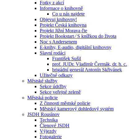
Fotky z akcí
Informace o knihovně
Co u nás najdete
Objevuj knihovny!
Projekt Česká knihovna
Projekt Jižní Morava čte
Projekt Bookstart ⁄ S knížkou do života
Noc s Andersenem
E-knihy, E-audio, digitální knihovny
Slavní rodáci
František Sušil
prof. JUDr. Vladimír Čermák, dr. h. c.
brigádní generál Antonín Skřivánek
Užitečné odkazy
Městské služby
Sekce údržby
Sekce veřejné zeleně
Městská policie
Z činnosti městské policie
Městský kamerový dohledový systém
JSDH Rousínov
Technika
Členové JSDH
Výjezdy
Fotogalerie