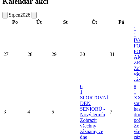
Kalendář akcí
Srpen
2026
Po
Út
St
Čt
Pá
1
1
I
FO
PO
27
28
29
30
31
A
Z
Zob
vš
zá
6
8
1
1
SPORTOVNÍ
XX
DEN
so
SENIORŮ -
ha
3
4
5
7
Nový termín
dru
Zobrazit
po
všechny
Zob
záznamy ze
vš
dne
zá