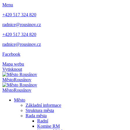
Menu
+420 517 324 820
radnice@rousinov.cz
+420 517 324 820
radnice@rousinov.cz
Facebook
Mapa webu
Vytisknout
Město
Rousínov
Město
Rousínov
Město
Základní informace
Struktura města
Rada města
Radní
Komise RM